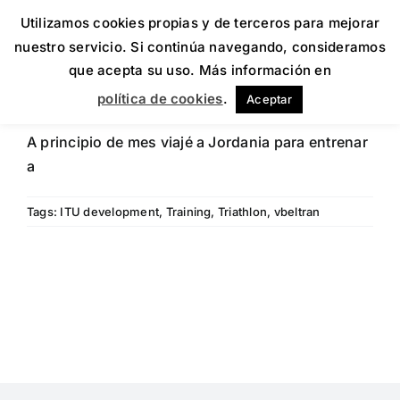
Utilizamos cookies propias y de terceros para mejorar
nuestro servicio. Si continúa navegando, consideramos
que acepta su uso. Más información en
Aqaba ITU Asia Sport Development Camp
Aqaba
política de cookies
.
Aceptar
ITU Asia Sport Development Camp
A principio de mes viajé a Jordania para entrenar
a
Tags:
ITU development
,
Training
,
Triathlon
,
vbeltran